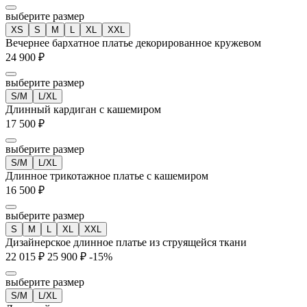
выберите размер
XS
S
M
L
XL
XXL
Вечернее бархатное платье декорированное кружевом
24 900 ₽
выберите размер
S/M
L/XL
Длинный кардиган с кашемиром
17 500 ₽
выберите размер
S/M
L/XL
Длинное трикотажное платье с кашемиром
16 500 ₽
выберите размер
S
M
L
XL
XXL
Дизайнерское длинное платье из струящейся ткани
22 015 ₽
25 900 ₽
-15%
выберите размер
S/M
L/XL