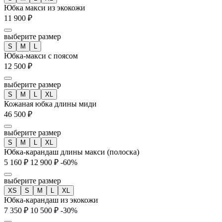
Юбка макси из экокожи
11 900 ₽
выберите размер
S
M
L
Юбка-макси с поясом
12 500 ₽
выберите размер
S
M
L
XL
Кожаная юбка длины миди
46 500 ₽
выберите размер
S
M
L
XL
Юбка-карандаш длины макси (полоска)
5 160 ₽
12 900 ₽
-60%
выберите размер
XS
S
M
L
XL
Юбка-карандаш из экокожи
7 350 ₽
10 500 ₽
-30%