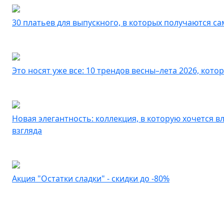
30 платьев для выпускного, в которых получаются с
Это носят уже все: 10 трендов весны–лета 2026, кот
Новая элегантность: коллекция, в которую хочется в
взгляда
Акция "Остатки сладки" - скидки до -80%