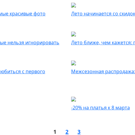
амые красивые фото
Лето начинается со скидо
орые нельзя игнорировать
Лето ближе, чем кажется: 
любиться с первого
Межсезонная распродажа: 
-20% на платья к 8 марта
1
2
3