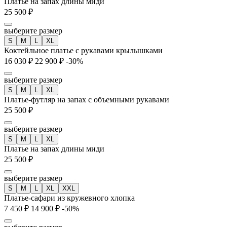
Платье на запах длины миди
25 500 ₽
выберите размер
S
M
L
XL
Коктейльное платье с рукавами крылышками
16 030 ₽
22 900 ₽
-30%
выберите размер
S
M
L
XL
Платье-футляр на запах с объемными рукавами
25 500 ₽
выберите размер
S
M
L
XL
Платье на запах длины миди
25 500 ₽
выберите размер
S
M
L
XL
XXL
Платье-сафари из кружевного хлопка
7 450 ₽
14 900 ₽
-50%