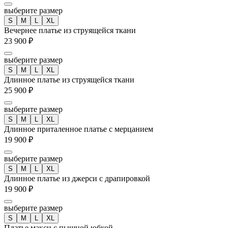
выберите размер
S
M
L
XL
Вечернее платье из струящейся ткани
23 900 ₽
выберите размер
S
M
L
XL
Длинное платье из струящейся ткани
25 900 ₽
выберите размер
S
M
L
XL
Длинное приталенное платье с мерцанием
19 900 ₽
выберите размер
S
M
L
XL
Длинное платье из джерси с драпировкой
19 900 ₽
выберите размер
S
M
L
XL
Платье макси с пышной юбкой