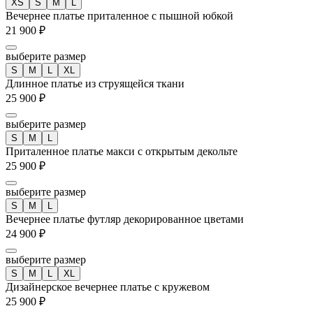
XS
S
M
L
Вечернее платье приталенное с пышной юбкой
21 900 ₽
выберите размер
S
M
L
XL
Длинное платье из струящейся ткани
25 900 ₽
выберите размер
S
M
L
Приталенное платье макси с открытым декольте
25 900 ₽
выберите размер
S
M
L
Вечернее платье футляр декорированное цветами
24 900 ₽
выберите размер
S
M
L
XL
Дизайнерское вечернее платье с кружевом
25 900 ₽