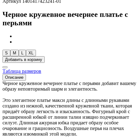
Артикул 1401417423241-01
Черное кружевное вечернее платье с
перьями
S
M
L
XL
Добавить в корзину
Таблица размеров
Описание
Черное кружевное вечернее платье с перьями добавит вашему
образу неповторимый шарм и элегантность.
Это элегантное платье макси длины с длинными рукавами
создано из нежной, качественной кружевной ткани, которая
придаёт образу легкость и изысканность. Фигурный крой с
расширенной юбкой от линии талии изящно подчеркивает
силуэт. Длинная ажурная юбка придает образу особое
очарование и грациозность. Воздушные перья на плечах
являются изюминкой этой модели.