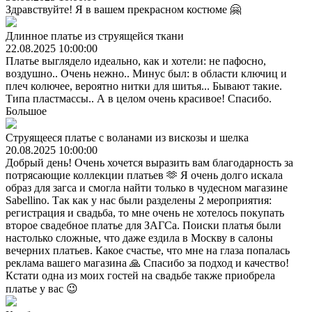
Здравствуйте! Я в вашем прекрасном костюме 🤗
Длинное платье из струящейся ткани
22.08.2025 10:00:00
Платье выглядело идеально, как и хотели: не пафосно,
воздушно.. Очень нежно.. Минус был: в области ключиц и
плеч колючее, вероятно нитки для шитья... Бывают такие.
Типа пластмассы.. А в целом очень красивое! Спасибо.
Большое
Струящееся платье с воланами из вискозы и шелка
20.08.2025 10:00:00
Добрый день! Очень хочется выразить вам благодарность за
потрясающие коллекции платьев 🫶 Я очень долго искала
образ для загса и смогла найти только в чудесном магазине
Sabellino. Так как у нас были разделены 2 мероприятия:
регистрация и свадьба, то мне очень не хотелось покупать
второе свадебное платье для ЗАГСа. Поиски платья были
настолько сложные, что даже ездила в Москву в салоны
вечерних платьев. Какое счастье, что мне на глаза попалась
реклама вашего магазина 🙏 Спасибо за подход и качество!
Кстати одна из моих гостей на свадьбе также приобрела
платье у вас 😉