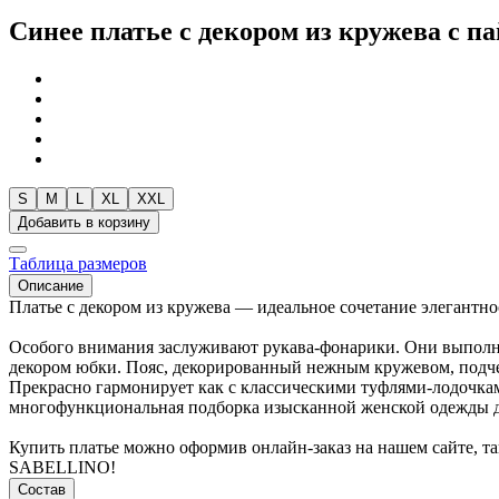
Синее платье с декором из кружева с п
S
M
L
XL
XXL
Добавить в корзину
Таблица размеров
Описание
Платье с декором из кружева — идеальное сочетание элегантно
Особого внимания заслуживают рукава-фонарики. Они выполн
декором юбки. Пояс, декорированный нежным кружевом, подче
Прекрасно гармонирует как с классическими туфлями-лодочкам
многофункциональная подборка изысканной женской одежды для
Купить платье можно оформив онлайн-заказ на нашем сайте, т
SABELLINO!
Состав