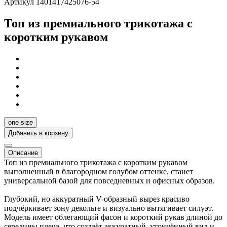
Артикул 1401417425076-54
Топ из премиального трикотажа с
коротким рукавом
one size
Добавить в корзину
Описание
Топ из премиального трикотажа с коротким рукавом
выполненный в благородном голубом оттенке, станет
универсальной базой для повседневных и офисных образов.
Глубокий, но аккуратный V-образный вырез красиво
подчёркивает зону декольте и визуально вытягивает силуэт.
Модель имеет облегающий фасон и короткий рукав длиной до
середины плеча, что создаёт аккуратный, утончённый вид и