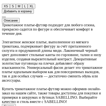
XS
S
M
L
XL
Добавить в корзину
Описание
Трикотажное платье-футляр подходит для любого сезона,
прекрасно садится по фигуре и обеспечивает комфорт в
течение дня.
Элегантное женское платье, выполненное из мягкого
трикотажа, подчеркивает фигуру за счёт приталенного
силуэта и продуманной длины миди. Лаконичный черный
цвет дополняют стильные канты по горловине, талии и низу
изделия, создавая выразительный контраст. Декоративные
золотистые пуговицы на плечах добавляют образу
изысканности. Универсальный фасон делает это трикотажное
платье идеальным выбором как для повседневных выходов,
так и для особых случаев — достаточно сменить обувь или
аксессуары.
Купить трикотажное платье-футляр можно оформив онлайн-
заказ на нашем сайте, также товары доступны для покупки и
примерки в шоурумах и бутиках SABELLINO. Выбирайте
качество и стиль вместе с SABELLINO!