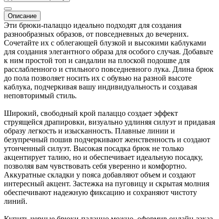
Описание
Эти брюки-палаццо идеально подходят для создания
разнообразных образов, от повседневных до вечерних.
Сочетайте их с облегающей блузкой и высокими каблуками
для создания элегантного образа для особого случая. Добавьте
к ним простой топ и сандалии на плоской подошве для
расслабленного и стильного повседневного лука. Длина брюк
до пола позволяет носить их с обувью на разной высоте
каблука, подчеркивая вашу индивидуальность и создавая
неповторимый стиль.
Широкий, свободный крой палаццо создает эффект
струящейся драпировки, визуально удлиняя силуэт и придавая
образу легкость и изысканность. Плавные линии и
безупречный пошив подчеркивают женственность и создают
утонченный силуэт. Высокая посадка брюк не только
акцентирует талию, но и обеспечивает идеальную посадку,
позволяя вам чувствовать себя уверенно и комфортно.
Аккуратные складки у пояса добавляют объем и создают
интересный акцент. Застежка на пуговицу и скрытая молния
обеспечивают надежную фиксацию и сохраняют чистоту
линий.
Купить черные брюки-палаццо можно, оформив онлайн-заказ