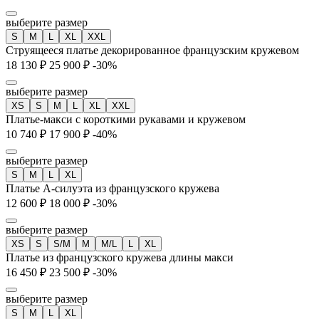
выберите размер
S
M
L
XL
XXL
Струящееся платье декорированное французским кружевом
18 130 ₽
25 900 ₽
-30%
выберите размер
XS
S
M
L
XL
XXL
Платье-макси с короткими рукавами и кружевом
10 740 ₽
17 900 ₽
-40%
выберите размер
S
M
L
XL
Платье А-силуэта из французского кружева
12 600 ₽
18 000 ₽
-30%
выберите размер
XS
S
S/M
M
M/L
L
XL
Платье из французского кружева длины макси
16 450 ₽
23 500 ₽
-30%
выберите размер
S
M
L
XL