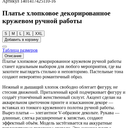
Артикул 1401417425110-16
Платье хлопковое декорированное
кружевом ручной работы
S
M
L
XL
XXL
Добавить в корзину
Таблица размеров
Описание
Платье хлопковое декорированное кружевом ручной работы
станет идеальным выбором для любого мероприятия, где вы
захотите выглядеть стильно и неповторимо. Пастельные тона
создают невероятно романтичный образ.
Нежный и дышащий хлопок свободно облегает фигуру, не
стесняя движений. Приталенный крой подчеркивает фигуру и
создаёт утончённый женственный силуэт. Акцент сделан на
акварельном цветочном принте и изысканном декоре —
вставках из тонкого кружевного полотна ручной работы.
Вырез платья — элегантное V-образное декольте. Рукава —
длинные, слегка расширенные к запястью, создают
эффектный объём. Модель застёгивается на аккуратные