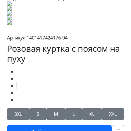
Артикул 1401417424176-94
Розовая куртка с поясом на
пуху
3XL
S
M
L
XL
XXL