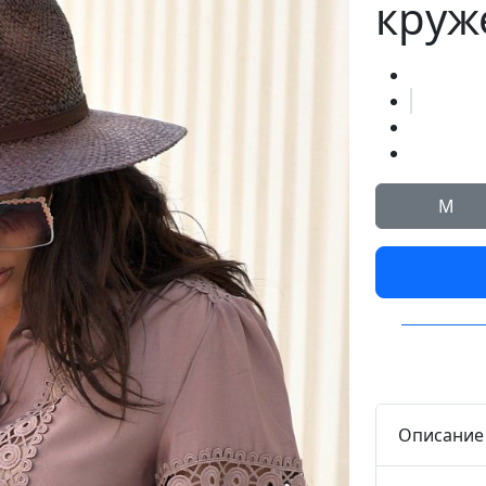
круж
M
Описание