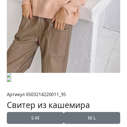
Артикул 0503214220011_95
Свитер из кашемира
S-M
M-L