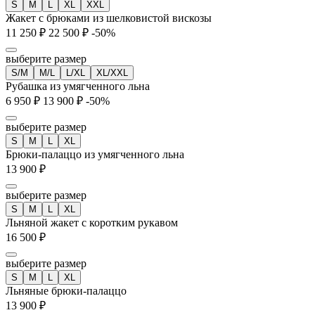
S
M
L
XL
XXL
Жакет с брюками из шелковистой вискозы
11 250 ₽
22 500 ₽
-50%
выберите размер
S/M
M/L
L/XL
XL/XXL
Рубашка из умягченного льна
6 950 ₽
13 900 ₽
-50%
выберите размер
S
M
L
XL
Брюки-палаццо из умягченного льна
13 900 ₽
выберите размер
S
M
L
XL
Льняной жакет с коротким рукавом
16 500 ₽
выберите размер
S
M
L
XL
Льняные брюки-палаццо
13 900 ₽