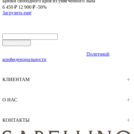
Брюки свободного кроя из умягченного льна
6 450 ₽
12 900 ₽
-50%
Загрузить ещё
Подпишитесь на новости
Узнайте первыми про новые коллекции и выгодные акции
Подписаться
Подписываясь на рассылку, даю согласие на обработку
персональных данных, в соответствии с
Политикой
конфиденциальности
КЛИЕНТАМ
О НАС
КОНТАКТЫ