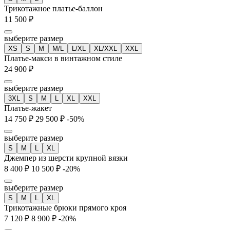
Трикотажное платье-баллон
11 500 ₽
выберите размер
XS
S
M
M/L
L/XL
XL/XXL
XXL
Платье-макси в винтажном стиле
24 900 ₽
выберите размер
3XL
S
M
L
XL
XXL
Платье-жакет
14 750 ₽
29 500 ₽
-50%
выберите размер
S
M
L
XL
Джемпер из шерсти крупной вязки
8 400 ₽
10 500 ₽
-20%
выберите размер
S
M
L
XL
Трикотажные брюки прямого кроя
7 120 ₽
8 900 ₽
-20%