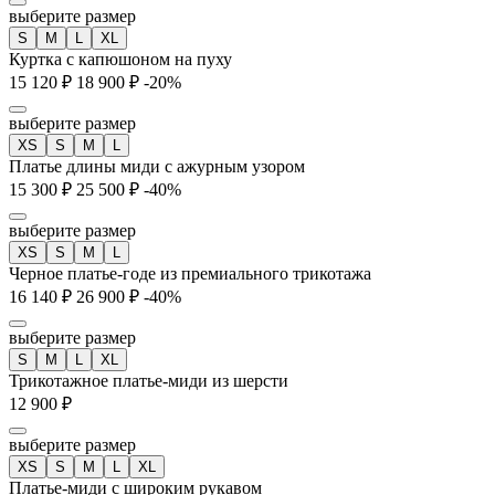
выберите размер
S
M
L
XL
Куртка с капюшоном на пуху
15 120 ₽
18 900 ₽
-20%
выберите размер
XS
S
M
L
Платье длины миди с ажурным узором
15 300 ₽
25 500 ₽
-40%
выберите размер
XS
S
M
L
Черное платье-годе из премиального трикотажа
16 140 ₽
26 900 ₽
-40%
выберите размер
S
M
L
XL
Трикотажное платье-миди из шерсти
12 900 ₽
выберите размер
XS
S
M
L
XL
Платье-миди с широким рукавом